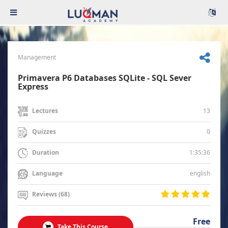
Management
Primavera P6 Databases SQLite - SQL Sever
Express
13
Lectures
0
Quizzes
1:35:36
Duration
english
Language
Reviews (68)
Free
Take This Course