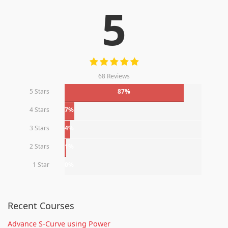
5
68 Reviews
5 Stars
87%
4 Stars
7%
3 Stars
4%
2 Stars
1%
1 Star
0%
Recent Courses
Advance S-Curve using Power