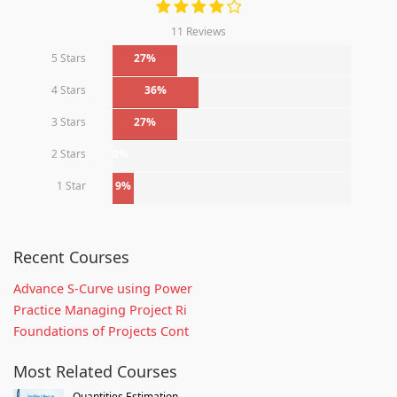
11 Reviews
5 Stars
27%
4 Stars
36%
3 Stars
27%
2 Stars
0%
1 Star
9%
Recent Courses
Advance S-Curve using Power
Practice Managing Project Ri
Foundations of Projects Cont
Most Related Courses
Quantities Estimation