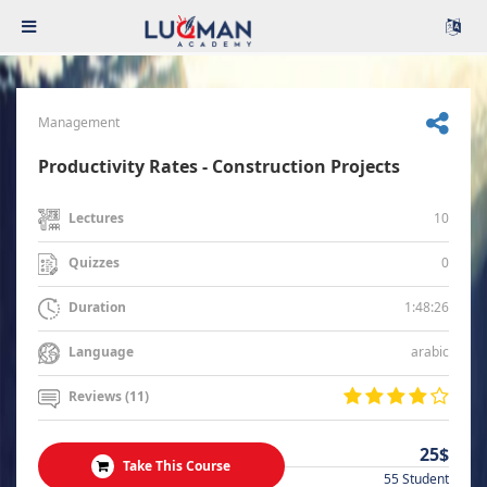
Management
Productivity Rates - Construction Projects
10
Lectures
0
Quizzes
1:48:26
Duration
arabic
Language
Reviews (11)
25$
Take This Course
55 Student