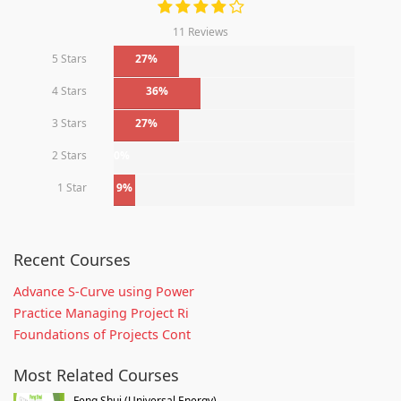
11 Reviews
5 Stars
27%
4 Stars
36%
3 Stars
27%
2 Stars
0%
1 Star
9%
Recent Courses
Advance S-Curve using Power
Practice Managing Project Ri
Foundations of Projects Cont
Most Related Courses
Feng Shui (Universal Energy)