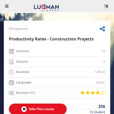
Management
Productivity Rates - Construction Projects
10
Lectures
0
Quizzes
1:48:26
Duration
arabic
Language
Reviews (11)
25$
Take This Course
55 Student