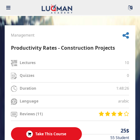
Management
Productivity Rates - Construction Projects
10
Lectures
0
Quizzes
1:48:26
Duration
arabic
Language
Reviews (11)
25$
Take This Course
55 Student