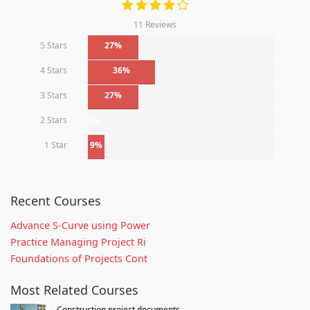
11 Reviews
5 Stars
27%
4 Stars
36%
3 Stars
27%
2 Stars
0%
1 Star
9%
Recent Courses
Advance S-Curve using Power
Practice Managing Project Ri
Foundations of Projects Cont
Most Related Courses
Construction project documents