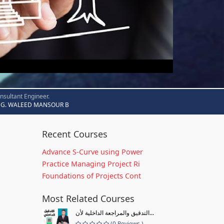
nsultant Engineer.
G. WALEED MANSOUR B
Recent Courses
Advance S-Curve using Power
Practice Managing Project Ri
Foundations of Projects Cont
Most Related Courses
التدقيق والمراجعة الداخلية لأن...
(0 Reviews )