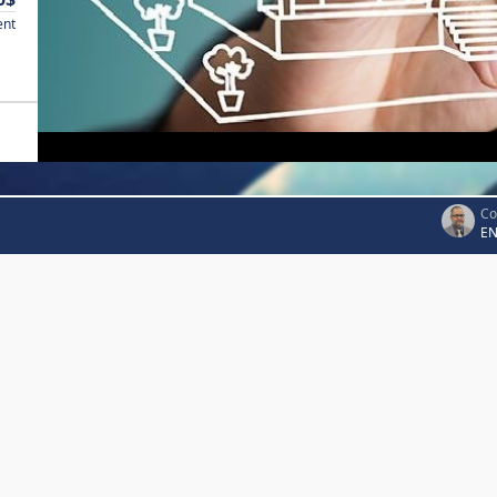
ent
Co
EN