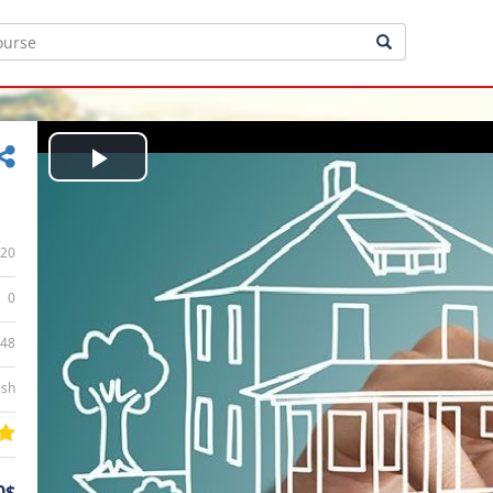
Play
Video
20
0
:48
ish
0$