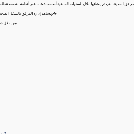
•وتساهم إدارة المرفق بالشكل الصحيح في التشغيل الصحيح لتلك المرافق وترشيد الطاقة وتوفير تكلفة صي�
•ومن خلال ھذه الدورة سيتمكن المتدرب من بناء الأسس المعرفية عن إدارة المرافق.
se?