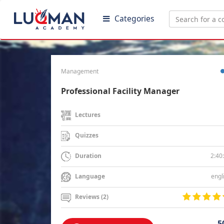
Categories
Management
Professional Facility Manager
Lectures
Quizzes
2:40
Duration
engl
Language
Reviews (2)
5