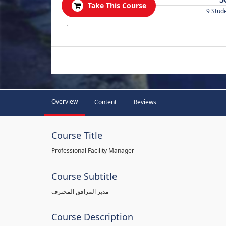
Take This Course
9 Stud
.
Overview
Content
Reviews
Course Title
Professional Facility Manager
Course Subtitle
مدير المرافق المحترف
Course Description