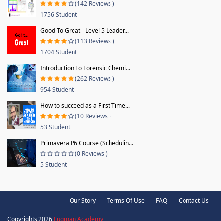
(142 Reviews )
1756 Student
Good To Great - Level 5 Leader...
(113 Reviews )
1704 Student
Introduction To Forensic Chemi...
(262 Reviews )
954 Student
How to succeed as a First Time...
(10 Reviews )
53 Student
Primavera P6 Course (Schedulin...
(0 Reviews )
5 Student
Our Story
Terms Of Use
FAQ
Contact Us
Copyrights 2026
Luqman Academy