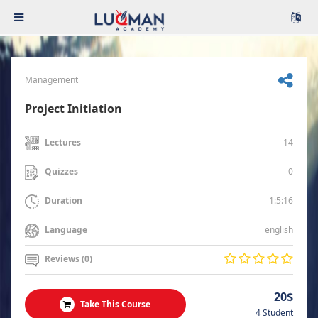
Management
Project Initiation
14
Lectures
0
Quizzes
1:5:16
Duration
english
Language
Reviews (0)
20$
Take This Course
4 Student