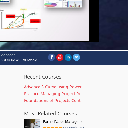
.Manager
ABDOU RAWFF ALKASSAR
Recent Courses
Advance S-Curve using Power
Practice Managing Project Ri
Foundations of Projects Cont
Most Related Courses
Earned Value Management
(22 Reviews )