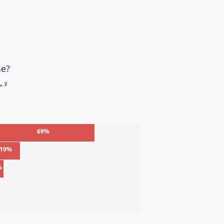
se?
لا 
69%
19%
%
%
%