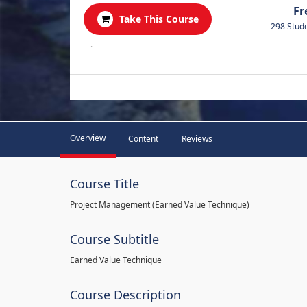
Fr
Take This Course
298 Stud
.
Overview
Content
Reviews
Course Title
Project Management (Earned Value Technique)
Course Subtitle
Earned Value Technique
Course Description