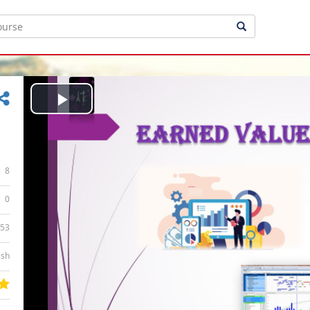
Play
Video
8
0
:53
ish