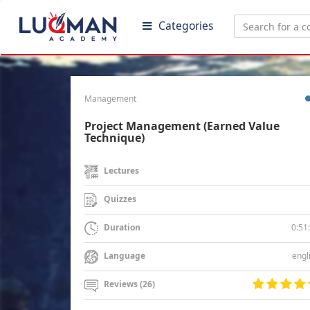
Categories
Management
Project Management (Earned Value
Technique)
Lectures
Quizzes
0:51
Duration
engl
Language
Reviews (26)