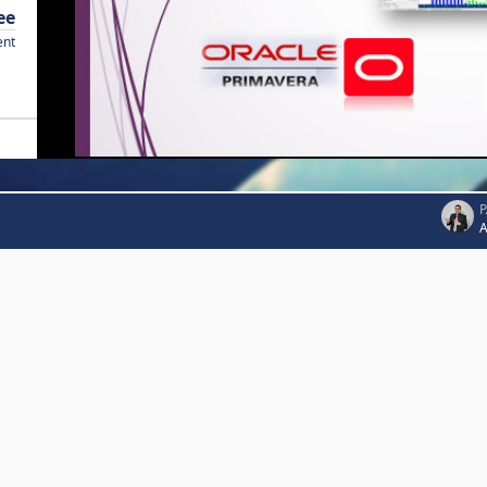
ee
ent
P