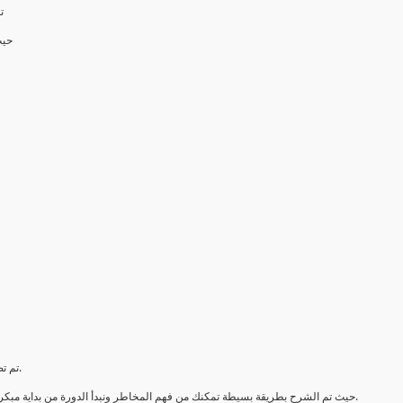
تعنبر إدارة مخاطر المشروع أحد الأفرع الهامة في علم إدارة المشروعات
حيث
تم تصمیم ھذا الكورس لتغطیة مجالات مختلفة تتعلق بإدارة مخاطر المشروع.
حيث تم الشرح بطريقة بسيطة تمكنك من فهم المخاطر ونبدأ الدورة من بداية مبكرة شرح تعريف المخاطر وكيفية تحديد وتحليل وتخفيف ومراقبة المخاطر.