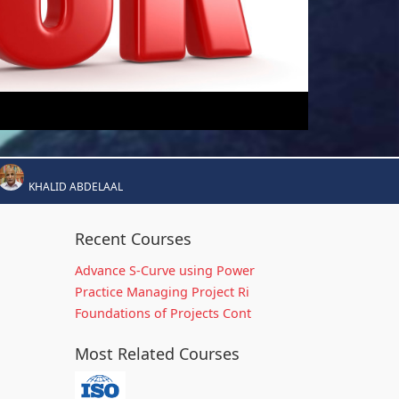
KHALID ABDELAAL
Recent Courses
Advance S-Curve using Power
Practice Managing Project Ri
Foundations of Projects Cont
Most Related Courses