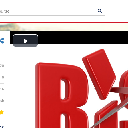
Play
Video
20
0
:16
ish
0$