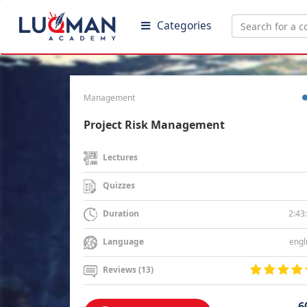
Categories
Management
Project Risk Management
Lectures
Quizzes
2:43
Duration
engl
Language
Reviews (13)
6