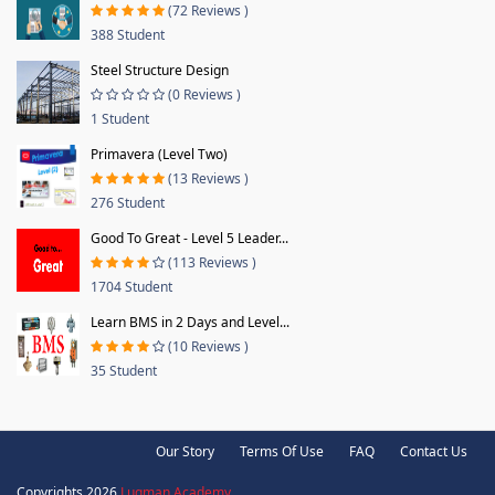
(72 Reviews )
388 Student
Steel Structure Design
(0 Reviews )
1 Student
Primavera (Level Two)
(13 Reviews )
276 Student
Good To Great - Level 5 Leader...
(113 Reviews )
1704 Student
Learn BMS in 2 Days and Level...
(10 Reviews )
35 Student
Our Story
Terms Of Use
FAQ
Contact Us
Copyrights 2026
Luqman Academy