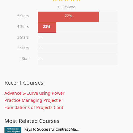
13 Reviews
5 Stars
77%
4 Stars
23%
3 Stars
0%
2 Stars
0%
1 Star
0%
Recent Courses
Advance S-Curve using Power
Practice Managing Project Ri
Foundations of Projects Cont
Most Related Courses
Keys to Successful Contract Ma...