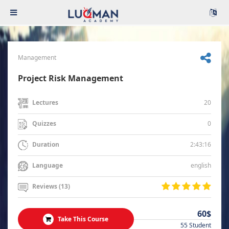
Management
Project Risk Management
20
Lectures
0
Quizzes
2:43:16
Duration
english
Language
Reviews (13)
60$
Take This Course
55 Student