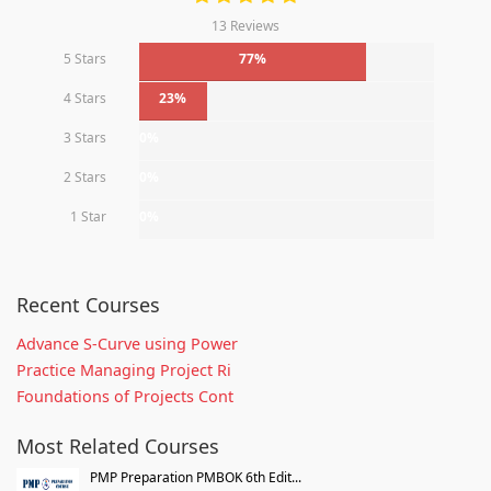
13 Reviews
5 Stars
77%
4 Stars
23%
3 Stars
0%
2 Stars
0%
1 Star
0%
Recent Courses
Advance S-Curve using Power
Practice Managing Project Ri
Foundations of Projects Cont
Most Related Courses
PMP Preparation PMBOK 6th Edit...