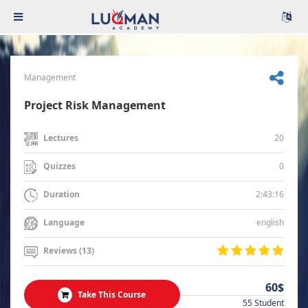
Management
Project Risk Management
20
Lectures
0
Quizzes
2:43:16
Duration
english
Language
Reviews (13)
60$
Take This Course
55 Student