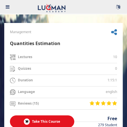
Management
Quantities Estimation
10
Lectures
0
Quizzes
1:15:1
Duration
english
Language
Reviews (15)
Free
Take This Course
279 Student