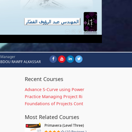
.Manager
ABDOU RAWFF ALKASSAR
Recent Courses
Advance S-Curve using Power
Practice Managing Project Ri
Foundations of Projects Cont
Most Related Courses
Primavera (Level Three)
(10 Reviews )