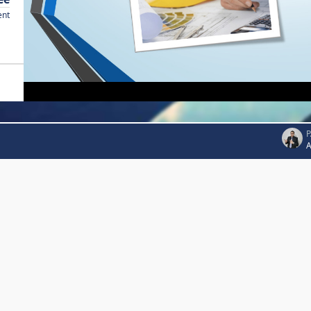
ent
P