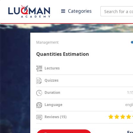
Categories
Management
Quantities Estimation
Lectures
Quizzes
1:1
Duration
engl
Language
Reviews (15)
Fr