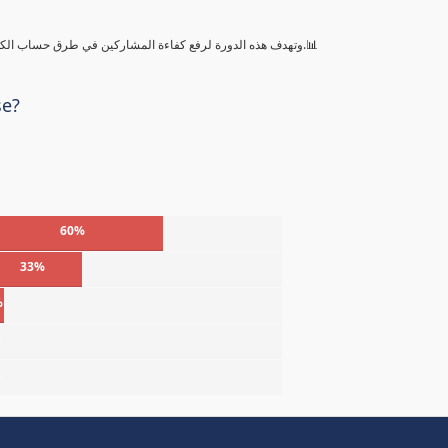
وتهدف هذه الدورة لرفع كفاءة المشاركين في طرق حساب الكميات بالمشروعات الإنشائية والمدنية وعمليات التقدير والحصر للكميات.📊
se?
60%
33%
%
%
%