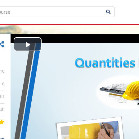
Play
Video
10
0
5:1
ish
ee