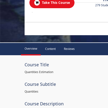
Take This Course
279 Stud
.
Overview
Content
Reviews
Course Title
Quantities Estimation
Course Subtitle
Quantities
Course Description