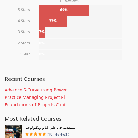
15 Reviews
5 Stars
60%
4 Stars
33%
3 Stars
7%
2 Stars
0%
1 Star
0%
Recent Courses
Advance S-Curve using Power
Practice Managing Project Ri
Foundations of Projects Cont
Most Related Courses
مقدمة فى علم النانو وتكنولوجيا...
(10 Reviews )