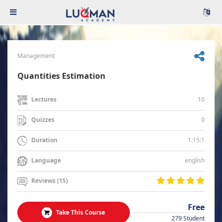
Management
Quantities Estimation
10
Lectures
0
Quizzes
1:15:1
Duration
english
Language
Reviews (15)
Free
Take This Course
279 Student