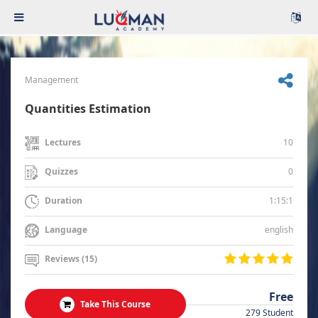
Management
Quantities Estimation
10
Lectures
0
Quizzes
1:15:1
Duration
english
Language
Reviews (15)
Free
Take This Course
279 Student