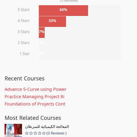
15 Reviews
5 Stars
60%
4 Stars
33%
3 Stars
7%
2 Stars
0%
1 Star
0%
Recent Courses
Advance S-Curve using Power
Practice Managing Project Ri
Foundations of Projects Cont
Most Related Courses
المعالجة الكيميائية للسرطان
(0 Reviews )