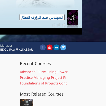
.Manager
ABDOU RAWFF ALKASSAR
Recent Courses
Advance S-Curve using Power
Practice Managing Project Ri
Foundations of Projects Cont
Most Related Courses