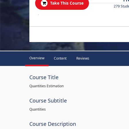
Take This Course
279 Stud
.
Overview
Content
Reviews
Course Title
Quantities Estimation
Course Subtitle
Quantities
Course Description