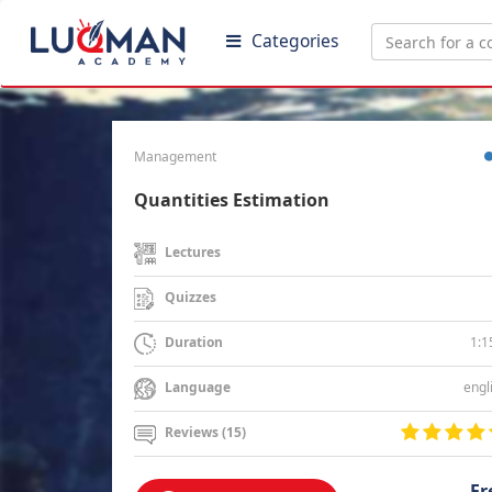
Categories
Management
Quantities Estimation
Lectures
Quizzes
1:1
Duration
engl
Language
Reviews (15)
Fr