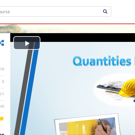
Play
Video
10
0
5:1
ish
ee