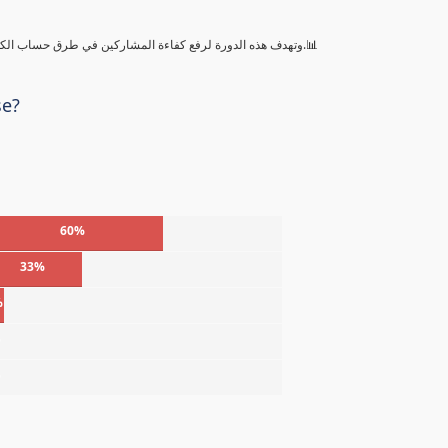
وتهدف هذه الدورة لرفع كفاءة المشاركين في طرق حساب الكميات بالمشروعات الإنشائية والمدنية وعمليات التقدير والحصر للكميات.📊
se?
60%
33%
%
%
%