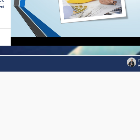
ent
P