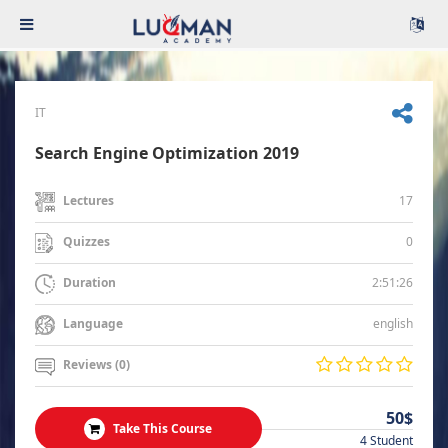
IT
Search Engine Optimization 2019
17
Lectures
0
Quizzes
2:51:26
Duration
english
Language
Reviews (0)
50$
Take This Course
4 Student