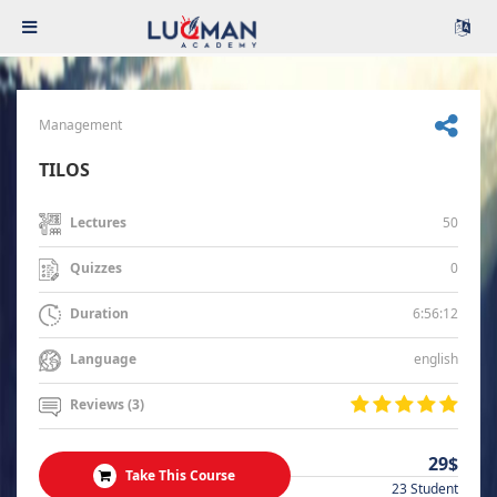
Management
TILOS
50
Lectures
0
Quizzes
6:56:12
Duration
english
Language
Reviews (3)
29$
Take This Course
23 Student