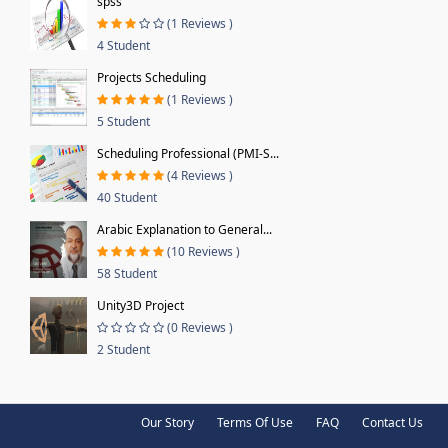
spss
(1 Reviews )
4 Student
Projects Scheduling
(1 Reviews )
5 Student
Scheduling Professional (PMI-S...
(4 Reviews )
40 Student
Arabic Explanation to General...
(10 Reviews )
58 Student
Unity3D Project
(0 Reviews )
2 Student
Our Story
Terms Of Use
FAQ
Contact Us