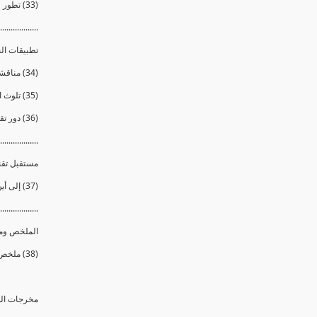
(33) تطور طرق الوقاية وإستراتيجيات التمويه والإخفاء
..................
تطبيقات الن
(34) مناقشة لمشكلة المياه
(35) تلوث المياه البيولوجى
(36) دور تقنية النانو فى حل مشكلة المياه وتطور صناعة فلاتر تنقية المياه
..................
مستقبل تقني
(37) إلى أين ستصل بنا تطبقيات تقنية النانو ؟ وما الذي يخفيه لنا المستقبل ؟
..................
الملخص وم
(38) ملخص الدورة ومسك الختام
مخرجات الد