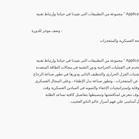
يتناول الكورس الثانى من سلسلة كورسات علم النانو " تطبيقات علم النانو Applications Of Nano Technology " مجموعة من التطبيقات التى تفيدنا في حياتنا وإرتباط تقنية
وصف موجز للدورة :
سلحة العسكرية والمتفجرات
يتناول الكورس الثانى من سلسلة كورسات علم النانو " تطبيقات علم النانو Applications Of Nano Technology " مجموعة من التطبيقات التى تفيدنا في حياتنا وإرتباط تقنية
تخدم فى العمليات الجراحية ودور التقنية فى مجالات الطاقة المتعددة
 تقنيات العزل الحرارى والتنظيف الذاتى ودورها في تطور صناعة الزجاج
 عن المتفجرات ، وتطور صناعة بدل الإطفاء ، وعلى المجال العسكرى
ية وإستراتيجيات الإخفاء والتمويه في الميادين العسكرية وقت
 سوف نتعرض لمناقشتها وتبسيطها بتفاصيل كافية تساعد الطلبة
ل أساسى علي فهم أسرار عالم النانو العجيب .