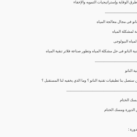
...................................
انو فى مجال معالجة المياه
..............................................
ة النانو
.............................................................................
سك الختام
ورة :