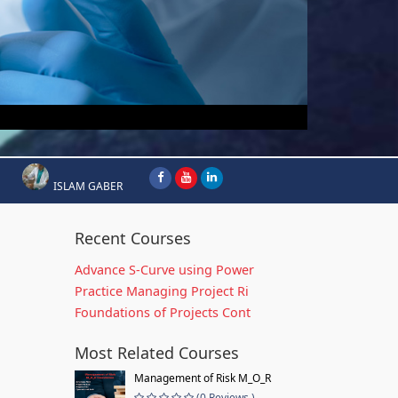
ISLAM GABER
Recent Courses
Advance S-Curve using Power
Practice Managing Project Ri
Foundations of Projects Cont
Most Related Courses
Management of Risk M_O_R
(0 Reviews )