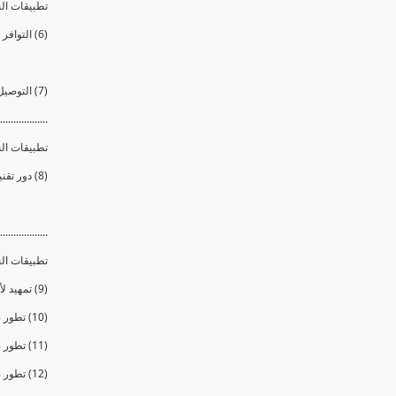
تطبيقات الن
(6) التوافر الحيوي
(7) التوصيل الدوائى الموجه للخلايا المريضة فقط
..................
تطبيقات الن
(8) دور تقنية النانو في مجالات الطاقة بصورها المتعددة
..................
تطبيقات الن
(9) تمهيد لأهمية التطبيقات النانوية فى مجال الصناعة
(10) تطور صناعة الطائرات والسيارات
(11) تطور صناعة الزجاج
(12) تطور صناعة الدهانات والأصباغ والمطهرات