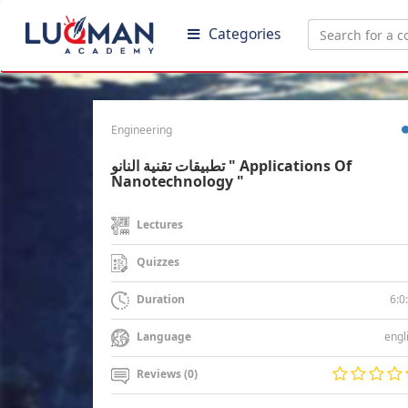
Categories
Engineering
تطبيقات تقنية النانو " Applications Of
Nanotechnology "
Lectures
Quizzes
6:0
Duration
engl
Language
Reviews (0)