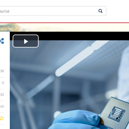
Play
Video
38
0
:30
ish