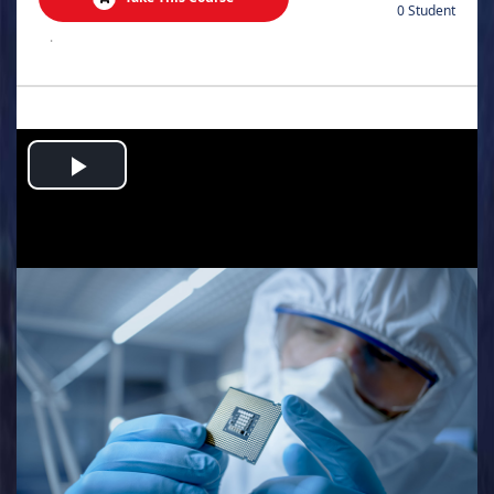
0 Student
.
Play
Video