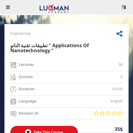
Engineering
تطبيقات تقنية النانو " Applications Of
Nanotechnology "
38
Lectures
0
Quizzes
6:0:30
Duration
english
Language
Reviews (0)
35$
Take This Course