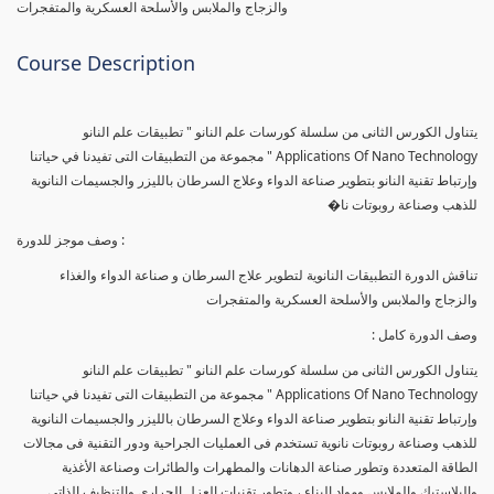
والزجاج والملابس والأسلحة العسكرية والمتفجرات
Course Description
يتناول الكورس الثانى من سلسلة كورسات علم النانو " تطبيقات علم النانو
Applications Of Nano Technology " مجموعة من التطبيقات التى تفيدنا في حياتنا
وإرتباط تقنية النانو بتطوير صناعة الدواء وعلاج السرطان بالليزر والجسيمات النانوية
للذهب وصناعة روبوتات نا�
وصف موجز للدورة :
تناقش الدورة التطبيقات النانوية لتطوير علاج السرطان و صناعة الدواء والغذاء
والزجاج والملابس والأسلحة العسكرية والمتفجرات
وصف الدورة كامل :
يتناول الكورس الثانى من سلسلة كورسات علم النانو " تطبيقات علم النانو
Applications Of Nano Technology " مجموعة من التطبيقات التى تفيدنا في حياتنا
وإرتباط تقنية النانو بتطوير صناعة الدواء وعلاج السرطان بالليزر والجسيمات النانوية
للذهب وصناعة روبوتات نانوية تستخدم فى العمليات الجراحية ودور التقنية فى مجالات
الطاقة المتعددة وتطور صناعة الدهانات والمطهرات والطائرات وصناعة الأغذية
والبلاستيك والملابس ومواد البناء ، وتطور تقنيات العزل الحرارى والتنظيف الذاتى