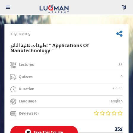
Engineering
تطبيقات تقنية النانو " Applications Of
Nanotechnology "
38
Lectures
0
Quizzes
6:0:30
Duration
english
Language
Reviews (0)
35$
Take This Course