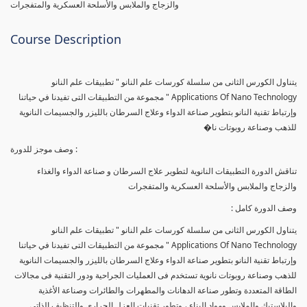
والزجاج والملابس والأسلحة العسكرية والمتفجرات
Course Description
يتناول الكورس الثانى من سلسلة كورسات علم النانو " تطبيقات علم النانو
Applications Of Nano Technology " مجموعة من التطبيقات التى تفيدنا في حياتنا
وإرتباط تقنية النانو بتطوير صناعة الدواء وعلاج السرطان بالليزر والجسيمات النانوية
للذهب وصناعة روبوتات نا�
وصف موجز للدورة :
تناقش الدورة التطبيقات النانوية لتطوير علاج السرطان و صناعة الدواء والغذاء
والزجاج والملابس والأسلحة العسكرية والمتفجرات
وصف الدورة كامل :
يتناول الكورس الثانى من سلسلة كورسات علم النانو " تطبيقات علم النانو
Applications Of Nano Technology " مجموعة من التطبيقات التى تفيدنا في حياتنا
وإرتباط تقنية النانو بتطوير صناعة الدواء وعلاج السرطان بالليزر والجسيمات النانوية
للذهب وصناعة روبوتات نانوية تستخدم فى العمليات الجراحية ودور التقنية فى مجالات
الطاقة المتعددة وتطور صناعة الدهانات والمطهرات والطائرات وصناعة الأغذية
والبلاستيك والملابس ومواد البناء ، وتطور تقنيات العزل الحرارى والتنظيف الذاتى