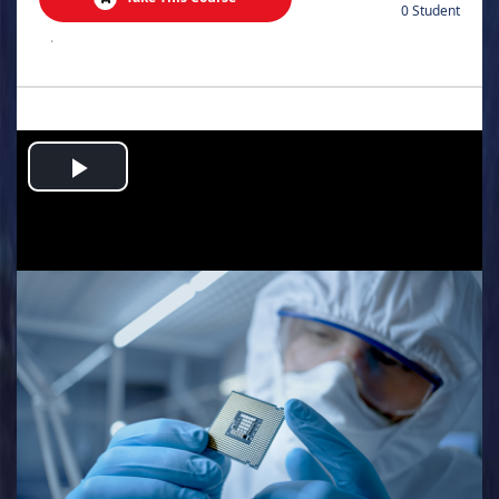
0 Student
.
Play
Video