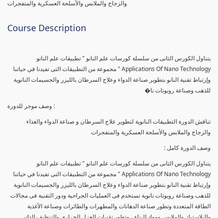
والزجاج والملابس والأسلحة العسكرية والمتفجرات
Course Description
يتناول الكورس الثانى من سلسلة كورسات علم النانو " تطبيقات علم النانو
Applications Of Nano Technology " مجموعة من التطبيقات التى تفيدنا في حياتنا
وإرتباط تقنية النانو بتطوير صناعة الدواء وعلاج السرطان بالليزر والجسيمات النانوية
للذهب وصناعة روبوتات نا�
وصف موجز للدورة :
تناقش الدورة التطبيقات النانوية لتطوير علاج السرطان و صناعة الدواء والغذاء
والزجاج والملابس والأسلحة العسكرية والمتفجرات
وصف الدورة كامل :
يتناول الكورس الثانى من سلسلة كورسات علم النانو " تطبيقات علم النانو
Applications Of Nano Technology " مجموعة من التطبيقات التى تفيدنا في حياتنا
وإرتباط تقنية النانو بتطوير صناعة الدواء وعلاج السرطان بالليزر والجسيمات النانوية
للذهب وصناعة روبوتات نانوية تستخدم فى العمليات الجراحية ودور التقنية فى مجالات
الطاقة المتعددة وتطور صناعة الدهانات والمطهرات والطائرات وصناعة الأغذية
والبلاستيك والملابس ومواد البناء ، وتطور تقنيات العزل الحرارى والتنظيف الذاتى