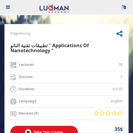
Engineering
تطبيقات تقنية النانو " Applications Of
Nanotechnology "
38
Lectures
0
Quizzes
6:0:30
Duration
english
Language
Reviews (0)
35$
Take This Course