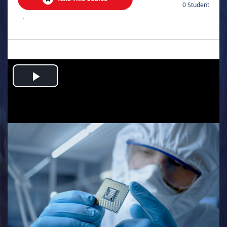
0 Student
.
Play
Video