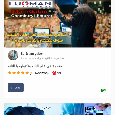
By: Islam gaber
محاضر مادة الكيمياء وباحث في الطاقة...
مقدمة فى علم النانو وتكنولوجيا النانو
(10 Reviews)
99
more
49$