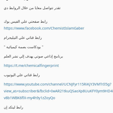
تقدر تتواصل معايا من خلال الروابط دي
رابط صفحتي علي الفيس بوك
https://www.facebook.com/ChemistIslamGaber
رابط قناتي علي التيليجرام
" بودكاست بصمة كيميائية "
برنامج إذاعي صوتي يهدف إلي نشر العلم
https://t.me/chemicalfingerprint
رابط قناتي علي اليوتيوب
https://www.youtube.com/channel/UCNJFyr115RiKjY3VMTrIl5g?
view_as=subscriber&fbclid=IwAR21tkuQSaoXp8UuKFY0ym9HD
v8b1WBK6flX-my4h9y1zZoyQo
رابط لينكد إن