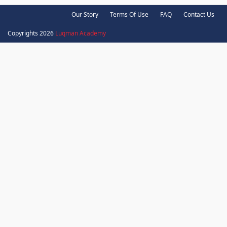
Our Story
Terms Of Use
FAQ
Contact Us
Copyrights 2026
Luqman Academy