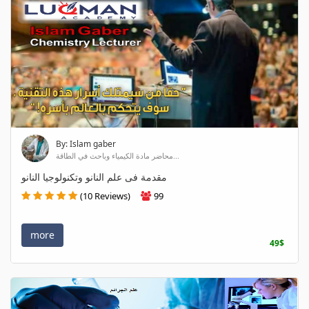
By: Islam gaber
محاضر مادة الكيمياء وباحث في الطاقة...
مقدمة فى علم النانو وتكنولوجيا النانو
(10 Reviews)
99
more
49$