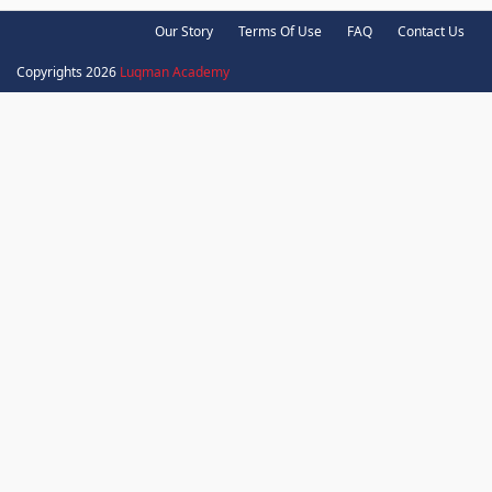
Our Story
Terms Of Use
FAQ
Contact Us
Copyrights 2026
Luqman Academy