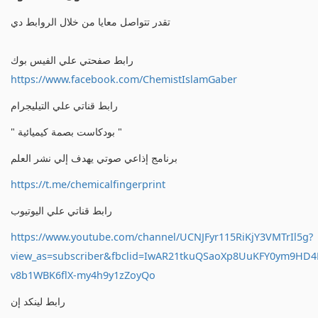
تقدر تتواصل معايا من خلال الروابط دي
رابط صفحتي علي الفيس بوك
https://www.facebook.com/ChemistIslamGaber
رابط قناتي علي التيليجرام
" بودكاست بصمة كيميائية "
برنامج إذاعي صوتي يهدف إلي نشر العلم
https://t.me/chemicalfingerprint
رابط قناتي علي اليوتيوب
https://www.youtube.com/channel/UCNJFyr115RiKjY3VMTrIl5g?
view_as=subscriber&fbclid=IwAR21tkuQSaoXp8UuKFY0ym9HD
v8b1WBK6flX-my4h9y1zZoyQo
رابط لينكد إن