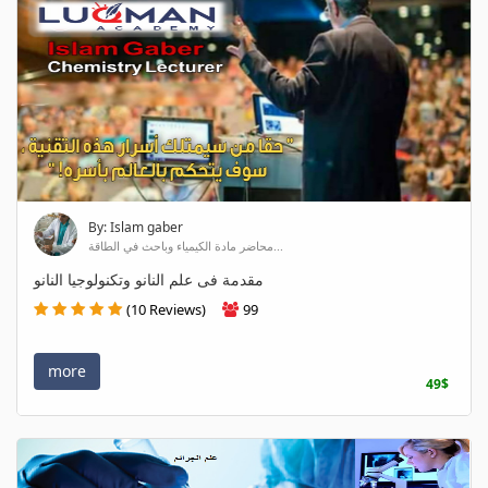
By: Islam gaber
محاضر مادة الكيمياء وباحث في الطاقة...
مقدمة فى علم النانو وتكنولوجيا النانو
(10 Reviews)
99
more
49$