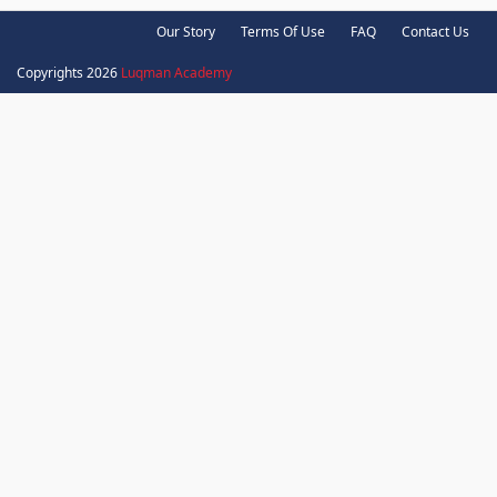
Our Story
Terms Of Use
FAQ
Contact Us
Copyrights 2026
Luqman Academy