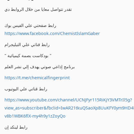
تقدر تتواصل معايا من خلال الروابط دي
رابط صفحتي علي الفيس بوك
https://www.facebook.com/ChemistIslamGaber
رابط قناتي علي التيليجرام
" بودكاست بصمة كيميائية "
برنامج إذاعي صوتي يهدف إلي نشر العلم
https://t.me/chemicalfingerprint
رابط قناتي علي اليوتيوب
https://www.youtube.com/channel/UCNJFyr115RiKjY3VMTrIl5g?
view_as=subscriber&fbclid=IwAR21tkuQSaoXp8UuKFY0ym9HD
v8b1WBK6flX-my4h9y1zZoyQo
رابط لينكد إن