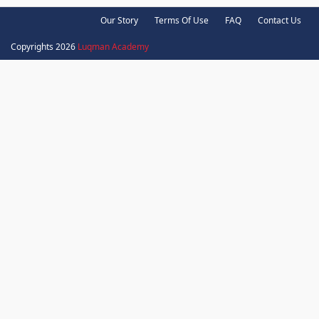
Our Story
Terms Of Use
FAQ
Contact Us
Copyrights 2026
Luqman Academy