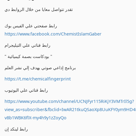
تقدر تتواصل معايا من خلال الروابط دي
رابط صفحتي علي الفيس بوك
https://www.facebook.com/ChemistIslamGaber
رابط قناتي علي التيليجرام
" بودكاست بصمة كيميائية "
برنامج إذاعي صوتي يهدف إلي نشر العلم
https://t.me/chemicalfingerprint
رابط قناتي علي اليوتيوب
https://www.youtube.com/channel/UCNJFyr115RiKjY3VMTrIl5g?
view_as=subscriber&fbclid=IwAR21tkuQSaoXp8UuKFY0ym9HD
v8b1WBK6flX-my4h9y1zZoyQo
رابط لينكد إن