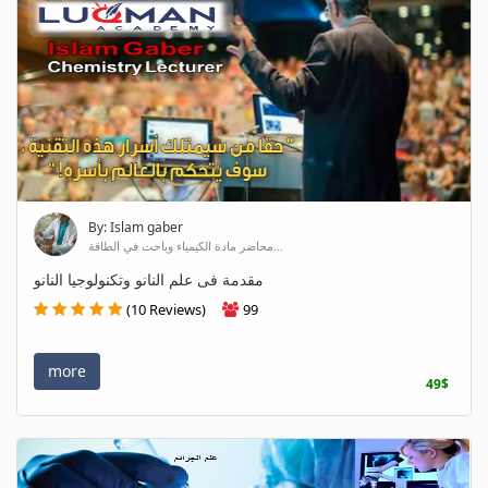
By: Islam gaber
محاضر مادة الكيمياء وباحث في الطاقة...
مقدمة فى علم النانو وتكنولوجيا النانو
(10 Reviews)
99
more
49$