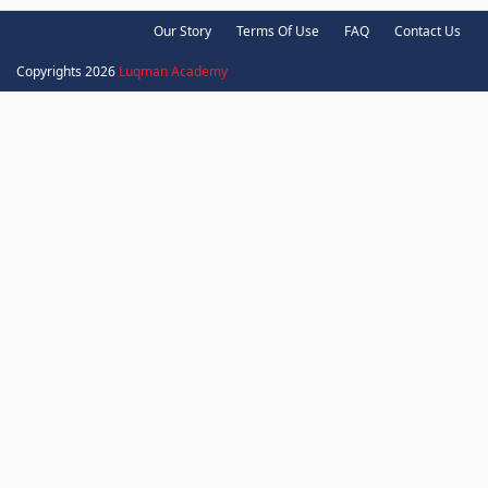
Our Story
Terms Of Use
FAQ
Contact Us
Copyrights 2026
Luqman Academy