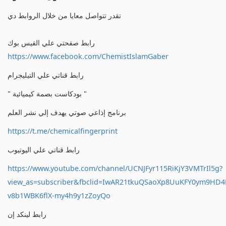
تقدر تتواصل معايا من خلال الروابط دي
رابط صفحتي علي الفيس بوك
https://www.facebook.com/ChemistIslamGaber
رابط قناتي علي التيليجرام
" بودكاست بصمة كيميائية "
برنامج إذاعي صوتي يهدف إلي نشر العلم
https://t.me/chemicalfingerprint
رابط قناتي علي اليوتيوب
https://www.youtube.com/channel/UCNJFyr115RiKjY3VMTrIl5g?
view_as=subscriber&fbclid=IwAR21tkuQSaoXp8UuKFY0ym9HD
v8b1WBK6flX-my4h9y1zZoyQo
رابط لينكد إن