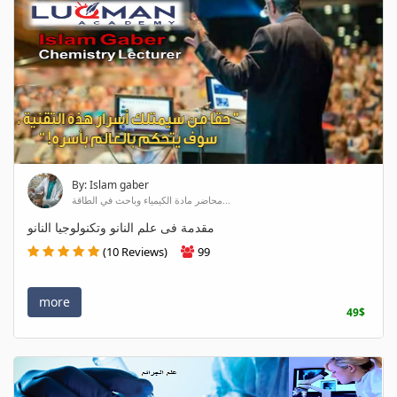
By: Islam gaber
محاضر مادة الكيمياء وباحث في الطاقة...
مقدمة فى علم النانو وتكنولوجيا النانو
(10 Reviews)
99
more
49$