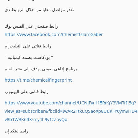
تقدر تتواصل معايا من خلال الروابط دي
رابط صفحتي علي الفيس بوك
https://www.facebook.com/ChemistIslamGaber
رابط قناتي علي التيليجرام
" بودكاست بصمة كيميائية "
برنامج إذاعي صوتي يهدف إلي نشر العلم
https://t.me/chemicalfingerprint
رابط قناتي علي اليوتيوب
https://www.youtube.com/channel/UCNJFyr115RiKjY3VMTrIl5g?
view_as=subscriber&fbclid=IwAR21tkuQSaoXp8UuKFY0ym9HD
v8b1WBK6flX-my4h9y1zZoyQo
رابط لينكد إن