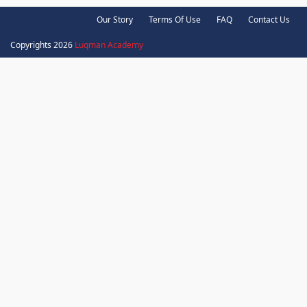
Our Story
Terms Of Use
FAQ
Contact Us
Copyrights 2026
Luqman Academy