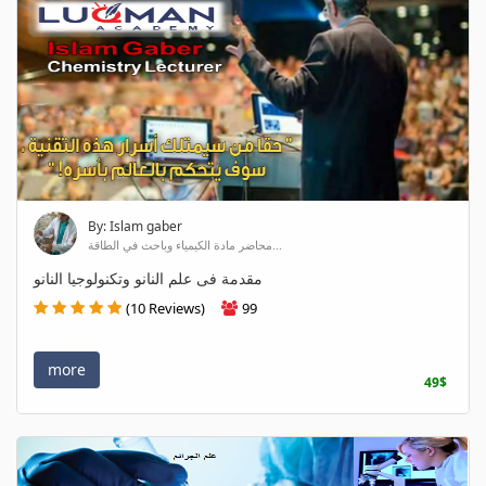
By: Islam gaber
محاضر مادة الكيمياء وباحث في الطاقة...
مقدمة فى علم النانو وتكنولوجيا النانو
(10 Reviews)
99
more
49$