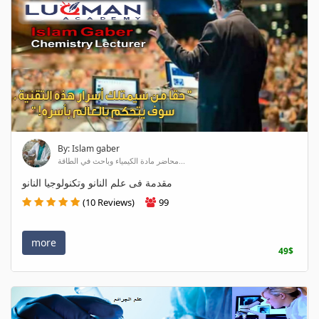
By: Islam gaber
محاضر مادة الكيمياء وباحث في الطاقة...
مقدمة فى علم النانو وتكنولوجيا النانو
(10 Reviews)
99
more
49$