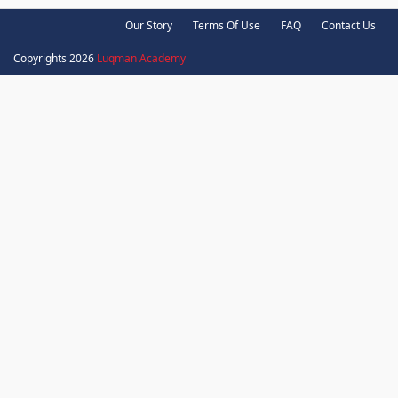
Our Story
Terms Of Use
FAQ
Contact Us
Copyrights 2026
Luqman Academy