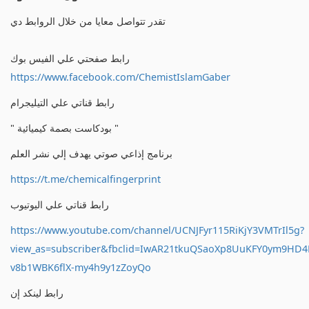
تقدر تتواصل معايا من خلال الروابط دي
رابط صفحتي علي الفيس بوك
https://www.facebook.com/ChemistIslamGaber
رابط قناتي علي التيليجرام
" بودكاست بصمة كيميائية "
برنامج إذاعي صوتي يهدف إلي نشر العلم
https://t.me/chemicalfingerprint
رابط قناتي علي اليوتيوب
https://www.youtube.com/channel/UCNJFyr115RiKjY3VMTrIl5g?
view_as=subscriber&fbclid=IwAR21tkuQSaoXp8UuKFY0ym9HD
v8b1WBK6flX-my4h9y1zZoyQo
رابط لينكد إن