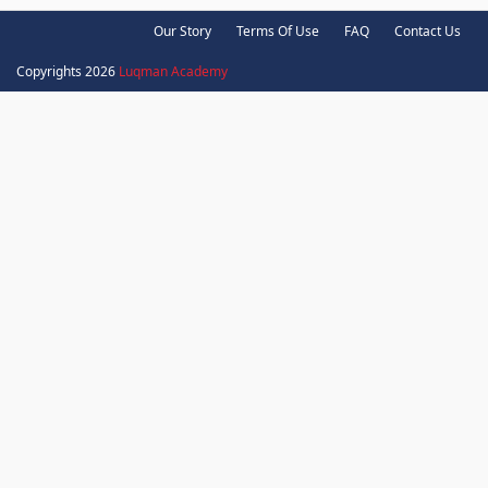
Our Story
Terms Of Use
FAQ
Contact Us
Copyrights 2026
Luqman Academy