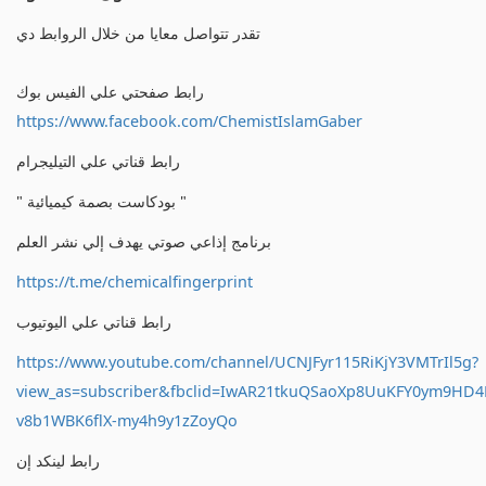
تقدر تتواصل معايا من خلال الروابط دي
رابط صفحتي علي الفيس بوك
https://www.facebook.com/ChemistIslamGaber
رابط قناتي علي التيليجرام
" بودكاست بصمة كيميائية "
برنامج إذاعي صوتي يهدف إلي نشر العلم
https://t.me/chemicalfingerprint
رابط قناتي علي اليوتيوب
https://www.youtube.com/channel/UCNJFyr115RiKjY3VMTrIl5g?
view_as=subscriber&fbclid=IwAR21tkuQSaoXp8UuKFY0ym9HD
v8b1WBK6flX-my4h9y1zZoyQo
رابط لينكد إن