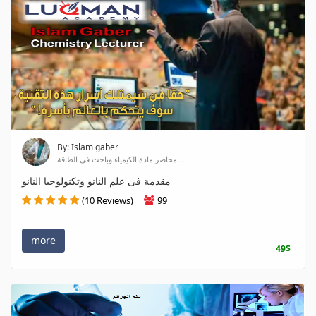
By: Islam gaber
محاضر مادة الكيمياء وباحث في الطاقة...
مقدمة فى علم النانو وتكنولوجيا النانو
(10 Reviews)
99
more
49$