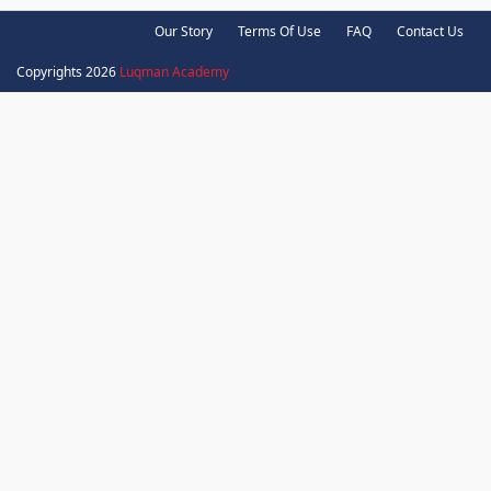
Our Story
Terms Of Use
FAQ
Contact Us
Copyrights 2026
Luqman Academy