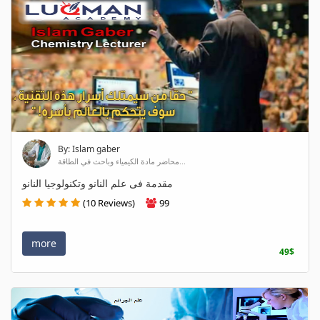
By: Islam gaber
محاضر مادة الكيمياء وباحث في الطاقة...
مقدمة فى علم النانو وتكنولوجيا النانو
(10 Reviews)
99
more
49$