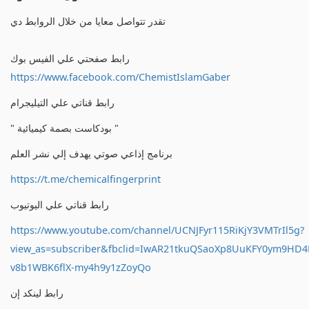
تقدر تتواصل معايا من خلال الروابط دي
رابط صفحتي علي الفيس بوك
https://www.facebook.com/ChemistIslamGaber
رابط قناتي علي التيليجرام
" بودكاست بصمة كيميائية "
برنامج إذاعي صوتي يهدف إلي نشر العلم
https://t.me/chemicalfingerprint
رابط قناتي علي اليوتيوب
https://www.youtube.com/channel/UCNJFyr115RiKjY3VMTrIl5g?
view_as=subscriber&fbclid=IwAR21tkuQSaoXp8UuKFY0ym9HD
v8b1WBK6flX-my4h9y1zZoyQo
رابط لينكد إن