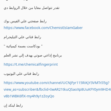
تقدر تتواصل معايا من خلال الروابط دي
رابط صفحتي علي الفيس بوك
https://www.facebook.com/ChemistIslamGaber
رابط قناتي علي التيليجرام
" بودكاست بصمة كيميائية "
برنامج إذاعي صوتي يهدف إلي نشر العلم
https://t.me/chemicalfingerprint
رابط قناتي علي اليوتيوب
https://www.youtube.com/channel/UCNJFyr115RiKjY3VMTrIl5g?
view_as=subscriber&fbclid=IwAR21tkuQSaoXp8UuKFY0ym9HD
v8b1WBK6flX-my4h9y1zZoyQo
رابط لينكد إن