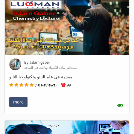
By: Islam gaber
محاضر مادة الكيمياء وباحث في الطاقة...
مقدمة فى علم النانو وتكنولوجيا النانو
(10 Reviews)
99
more
49$