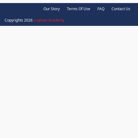
Our Story
Terms Of Use
FAQ
Contact Us
Copyrights 2026
Luqman Academy