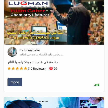
By: Islam gaber
محاضر مادة الكيمياء وباحث في الطاقة...
مقدمة فى علم النانو وتكنولوجيا النانو
(10 Reviews)
99
more
49$