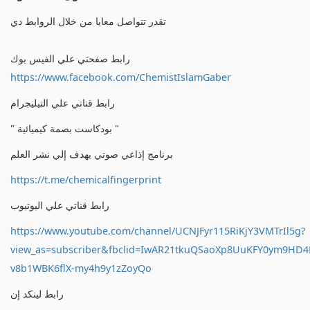
تقدر تتواصل معايا من خلال الروابط دي
رابط صفحتي علي الفيس بوك
https://www.facebook.com/ChemistIslamGaber
رابط قناتي علي التيليجرام
" بودكاست بصمة كيميائية "
برنامج إذاعي صوتي يهدف إلي نشر العلم
https://t.me/chemicalfingerprint
رابط قناتي علي اليوتيوب
https://www.youtube.com/channel/UCNJFyr115RiKjY3VMTrIl5g?
view_as=subscriber&fbclid=IwAR21tkuQSaoXp8UuKFY0ym9HD
v8b1WBK6flX-my4h9y1zZoyQo
رابط لينكد إن