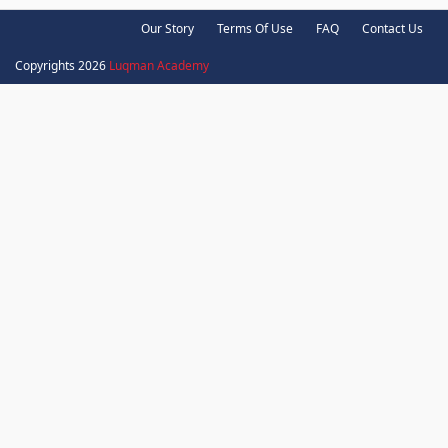
Our Story
Terms Of Use
FAQ
Contact Us
Copyrights 2026
Luqman Academy