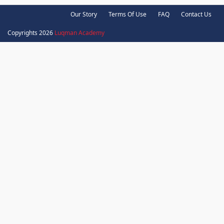
Our Story
Terms Of Use
FAQ
Contact Us
Copyrights 2026
Luqman Academy