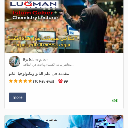
By: Islam gaber
محاضر مادة الكيمياء وباحث في الطاقة...
مقدمة فى علم النانو وتكنولوجيا النانو
(10 Reviews)
99
more
49$