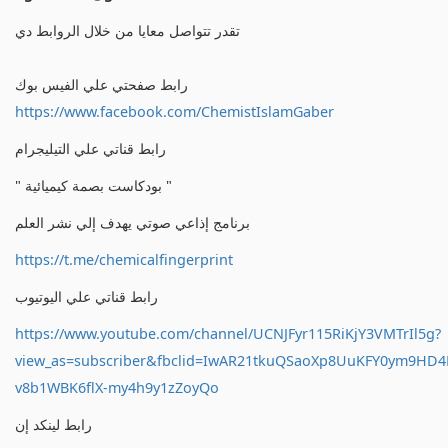
تقدر تتواصل معايا من خلال الروابط دي
رابط صفحتي علي الفيس بوك
https://www.facebook.com/ChemistIslamGaber
رابط قناتي علي التيليجرام
" بودكاست بصمة كيميائية "
برنامج إذاعي صوتي يهدف إلي نشر العلم
https://t.me/chemicalfingerprint
رابط قناتي علي اليوتيوب
https://www.youtube.com/channel/UCNJFyr115RiKjY3VMTrIl5g?
view_as=subscriber&fbclid=IwAR21tkuQSaoXp8UuKFY0ym9HD
v8b1WBK6flX-my4h9y1zZoyQo
رابط لينكد إن