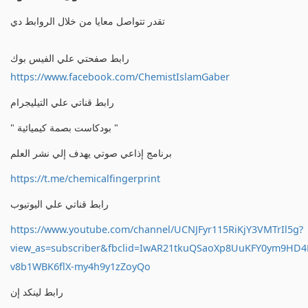
تقدر تتواصل معايا من خلال الروابط دي
رابط صفحتي علي الفيس بوك
https://www.facebook.com/ChemistIslamGaber
رابط قناتي علي التيليجرام
" بودكاست بصمة كيميائية "
برنامج إذاعي صوتي يهدف إلي نشر العلم
https://t.me/chemicalfingerprint
رابط قناتي علي اليوتيوب
https://www.youtube.com/channel/UCNJFyr115RiKjY3VMTrIl5g?
view_as=subscriber&fbclid=IwAR21tkuQSaoXp8UuKFY0ym9HD
v8b1WBK6flX-my4h9y1zZoyQo
رابط لينكد إن