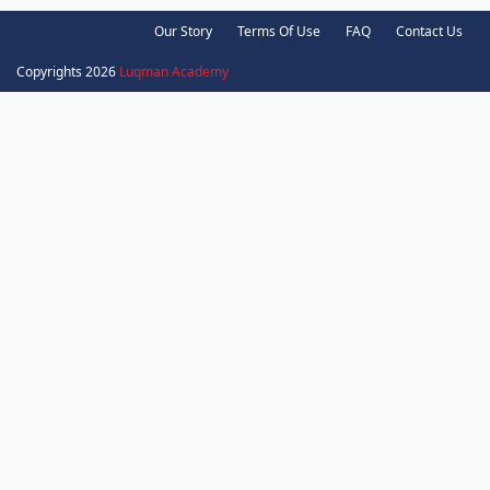
Our Story
Terms Of Use
FAQ
Contact Us
Copyrights 2026
Luqman Academy