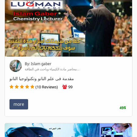
By: Islam gaber
محاضر مادة الكيمياء وباحث في الطاقة...
مقدمة فى علم النانو وتكنولوجيا النانو
(10 Reviews)
99
more
49$