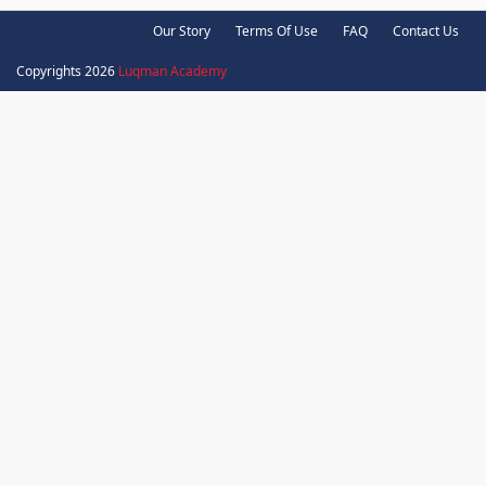
Our Story
Terms Of Use
FAQ
Contact Us
Copyrights 2026
Luqman Academy