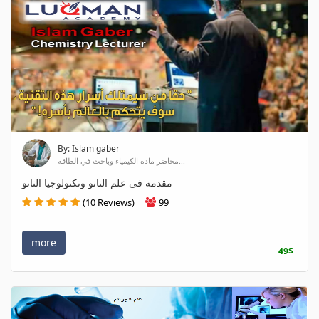
By: Islam gaber
محاضر مادة الكيمياء وباحث في الطاقة...
مقدمة فى علم النانو وتكنولوجيا النانو
(10 Reviews)
99
more
49$