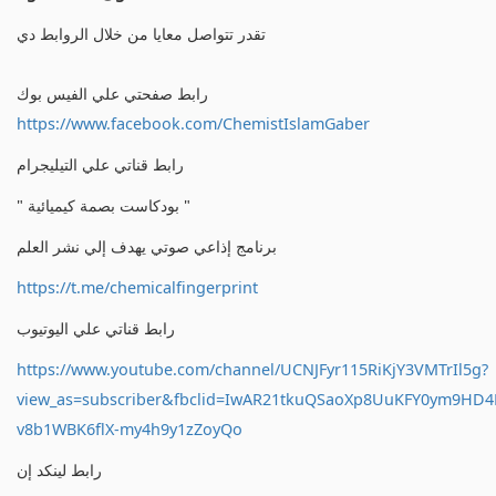
تقدر تتواصل معايا من خلال الروابط دي
رابط صفحتي علي الفيس بوك
https://www.facebook.com/ChemistIslamGaber
رابط قناتي علي التيليجرام
" بودكاست بصمة كيميائية "
برنامج إذاعي صوتي يهدف إلي نشر العلم
https://t.me/chemicalfingerprint
رابط قناتي علي اليوتيوب
https://www.youtube.com/channel/UCNJFyr115RiKjY3VMTrIl5g?
view_as=subscriber&fbclid=IwAR21tkuQSaoXp8UuKFY0ym9HD
v8b1WBK6flX-my4h9y1zZoyQo
رابط لينكد إن