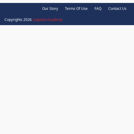
Our Story
Terms Of Use
FAQ
Contact Us
Copyrights 2026
Luqman Academy