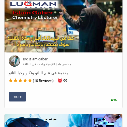
By: Islam gaber
محاضر مادة الكيمياء وباحث في الطاقة...
مقدمة فى علم النانو وتكنولوجيا النانو
(10 Reviews)
99
more
49$