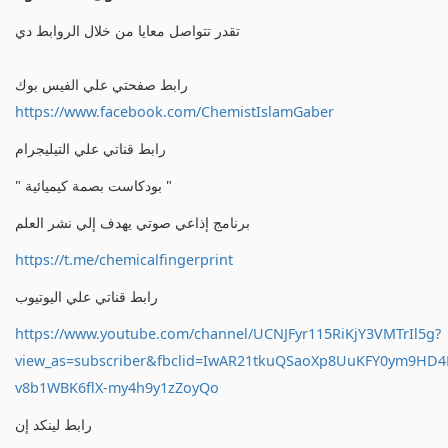
تقدر تتواصل معايا من خلال الروابط دي
رابط صفحتي علي الفيس بوك
https://www.facebook.com/ChemistIslamGaber
رابط قناتي علي التيليجرام
" بودكاست بصمة كيميائية "
برنامج إذاعي صوتي يهدف إلي نشر العلم
https://t.me/chemicalfingerprint
رابط قناتي علي اليوتيوب
https://www.youtube.com/channel/UCNJFyr115RiKjY3VMTrIl5g?
view_as=subscriber&fbclid=IwAR21tkuQSaoXp8UuKFY0ym9HD
v8b1WBK6flX-my4h9y1zZoyQo
رابط لينكد إن