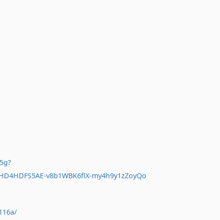
5g?
9HD4HDFS5AE-v8b1WBK6flX-my4h9y1zZoyQo
116a/