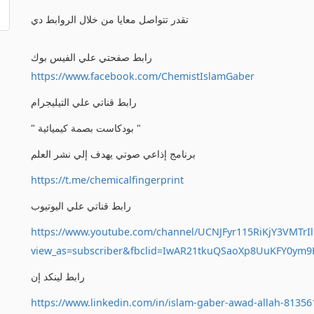
تقدر تتواصل معايا من خلال الروابط دي
رابط صفحتي علي الفيس بوك
https://www.facebook.com/ChemistIslamGaber
رابط قناتي علي التيليجرام
" بودكاست بصمة كيميائية "
برنامج إذاعي صوتي يهدف إلي نشر العلم
https://t.me/chemicalfingerprint
رابط قناتي علي اليوتيوب
https://www.youtube.com/channel/UCNJFyr115RiKjY3VMTrIl
view_as=subscriber&fbclid=IwAR21tkuQSaoXp8UuKFY0ym
رابط لينكد إن
https://www.linkedin.com/in/islam-gaber-awad-allah-81356