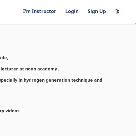
I'm Instructor
Login
Sign Up
ade,
y lecturer at noon academy
,
especially in hydrogen generation technique and
ry videos.